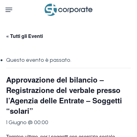
Skip
Menu
to
main
content
« Tutti gli Eventi
Questo evento è passato.
Approvazione del bilancio –
Registrazione del verbale presso
l’Agenzia delle Entrate – Soggetti
“solari”
1 Giugno @ 00:00
Termine ultimo, per i soggetti con esercizio sociale