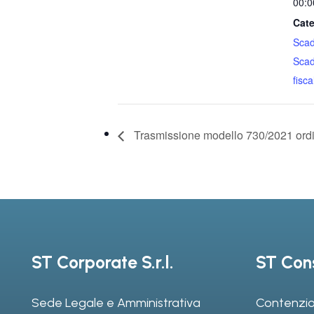
00:0
Cate
Sca
Sca
fiscal
Trasmissione modello 730/2021 ordi
ST Corporate S.r.l.
ST Cons
Sede Legale e Amministrativa
Contenzio