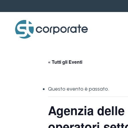
Skip
to
main
content
« Tutti gli Eventi
Questo evento è passato.
Agenzia delle
operatori sett