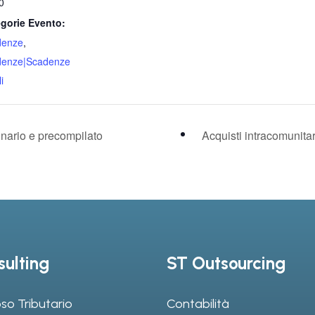
0
gorie Evento:
denze
,
denze|Scadenze
i
nario e precompilato
Acquisti intracomunita
ulting
ST Outsourcing
so Tributario
Contabilità