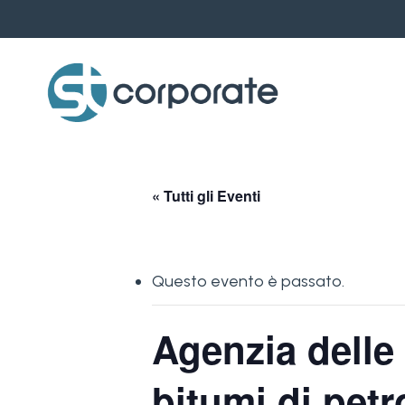
Skip
to
main
content
« Tutti gli Eventi
Questo evento è passato.
Agenzia delle 
bitumi di petr