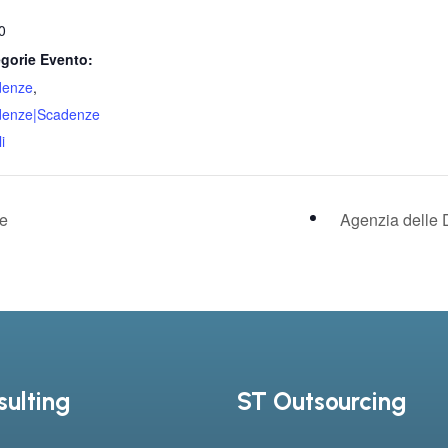
0
gorie Evento:
denze
,
denze|Scadenze
i
le
Agenzia delle 
ulting
ST Outsourcing