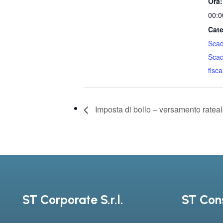
Ora:
00:0
Cate
Sca
Sca
fiscal
Imposta di bollo – versamento ratea
ST Corporate S.r.l.
ST Cons