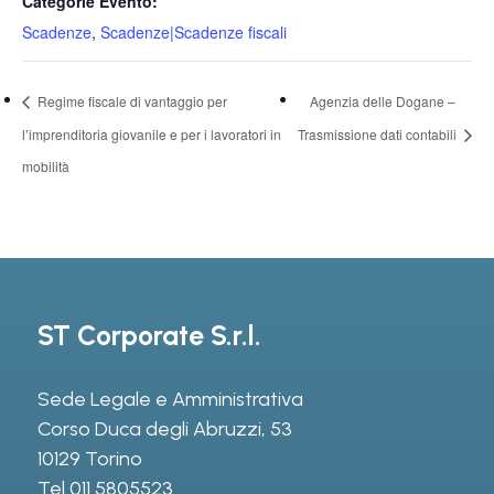
Categorie Evento:
Scadenze
,
Scadenze|Scadenze fiscali
Regime fiscale di vantaggio per
Agenzia delle Dogane –
l’imprenditoria giovanile e per i lavoratori in
Trasmissione dati contabili
mobilità
ST Corporate S.r.l.
Sede Legale e Amministrativa
Corso Duca degli Abruzzi, 53
10129 Torino
Tel
011 5805523