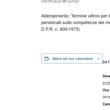
01/09/2021 @ 00:00
Adempimento: Termine ultimo per il 
pensionati sulle competenze del mes
D.P.R. n. 600/1973)
Salva nel tuo calendario
DET
Data
01/0
Ora:
00:0
Cate