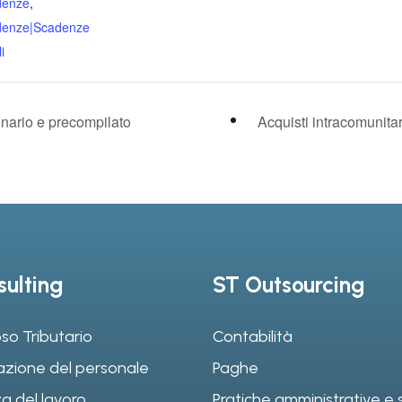
denze
,
denze|Scadenze
i
nario e precompilato
Acquisti intracomunita
ulting
ST Outsourcing
so Tributario
Contabilità
azione del personale
Paghe
a del lavoro
Pratiche amministrative e s