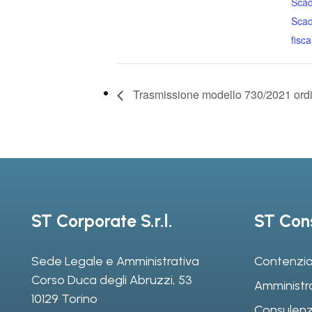
Sca
Sca
fiscal
Trasmissione modello 730/2021 ordi
ST Corporate S.r.l.
ST Cons
Sede Legale e Amministrativa
Contenzio
Corso Duca degli Abruzzi, 53
Amministr
10129 Torino
Consulenz