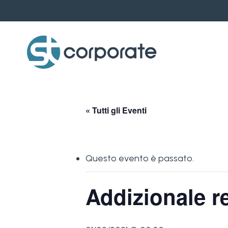
Skip
to
main
content
« Tutti gli Eventi
Questo evento è passato.
Addizionale r