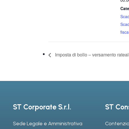
00:0
Cate
Sca
Sca
fiscal
Imposta di bollo – versamento ratea
ST Corporate S.r.l.
ST Cons
Sede Legale e Amministrativa
Contenzio