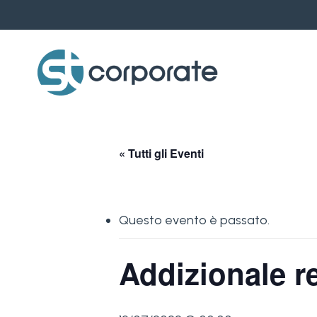
Skip
to
main
content
« Tutti gli Eventi
Questo evento è passato.
Addizionale r