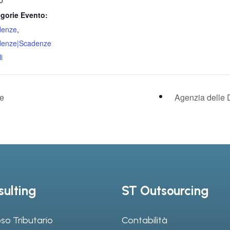
0
gorie Evento:
denze
,
denze|Scadenze
i
le
Agenzia delle 
ulting
ST Outsourcing
so Tributario
Contabilità