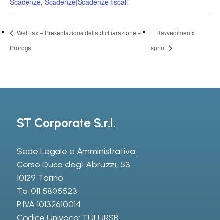
Scadenze
,
Scadenze|Scadenze fiscali
Web tax – Presentazione della dichiarazione –
Ravvedimento
Proroga
sprint
ST Corporate S.r.l.
Sede Legale e Amministrativa
Corso Duca degli Abruzzi, 53
10129 Torino
Tel
011 5805523
P.IVA 10132610014
Codice Univoco: TULURSB