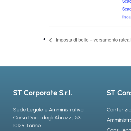
Sca
Sca
fiscal
Imposta di bollo – versamento ratea
ST Corporate S.r.l.
ST Cons
Sede Legale e Amministrativa
Contenzio
Corso Duca degli Abruzzi, 53
Amministr
10129 Torino
Consulenz