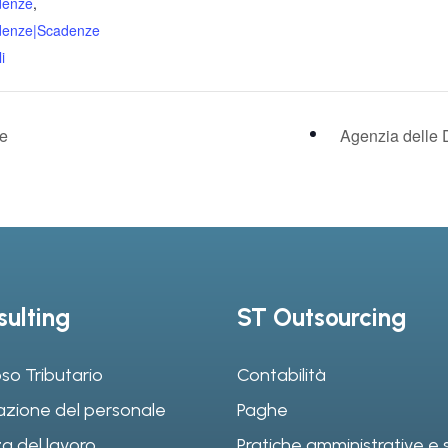
denze
,
denze|Scadenze
i
le
Agenzia delle 
ulting
ST Outsourcing
so Tributario
Contabilità
azione del personale
Paghe
a del lavoro
Pratiche amministrative e s