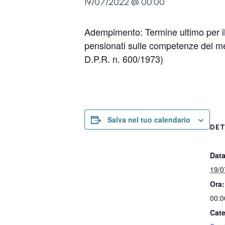
19/07/2022 @ 00:00
Adempimento: Termine ultimo per il
pensionati sulle competenze del mes
D.P.R. n. 600/1973)
Salva nel tuo calendario
DET
Data
19/0
Ora:
00:0
Cate