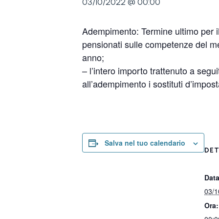
03/10/2022 @ 00:00
Adempimento: Termine ultimo per il
pensionati sulle competenze del mes
anno;
– l’intero importo trattenuto a segu
all’adempimento i sostituti d’impos
Salva nel tuo calendario
DET
Data
03/1
Ora: