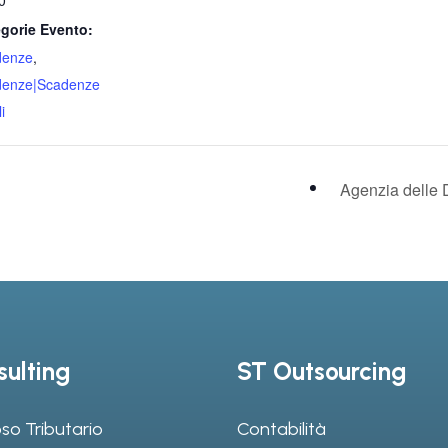
0
gorie Evento:
denze
,
denze|Scadenze
i
Agenzia delle 
ulting
ST Outsourcing
so Tributario
Contabilità