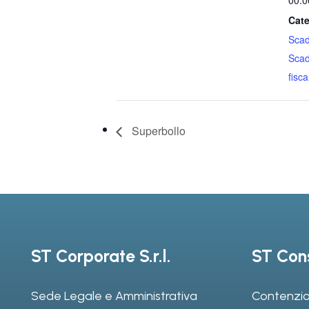
00:0
Cate
Sca
Sca
fiscal
Superbollo
ST Corporate S.r.l.
ST Cons
Sede Legale e Amministrativa
Contenzio