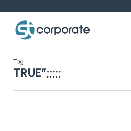
Skip
to
main
content
Tag
TRUE”;;;;;