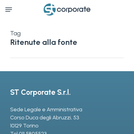
Skip
Menu
to
main
content
Tag
Ritenute alla fonte
ST Corporate S.r.l.
Sede Legale e Amministrativa
Corso Duca degli Abruzzi, 53
10129 Torino
Tel
011 5805523