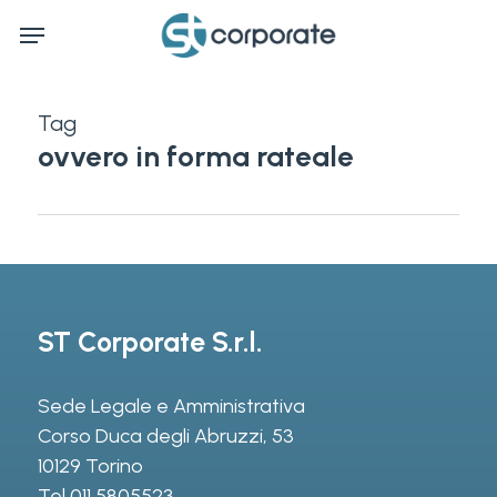
Skip
Menu
to
main
content
Tag
ovvero in forma rateale
ST Corporate S.r.l.
Sede Legale e Amministrativa
Corso Duca degli Abruzzi, 53
10129 Torino
Tel
011 5805523