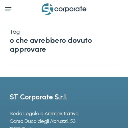
Skip
Menu
to
main
content
Tag
o che avrebbero dovuto
approvare
ST Corporate S.r.l.
Sede Legale e Amministrativa
Corso Duca degli Abruzzi, 53