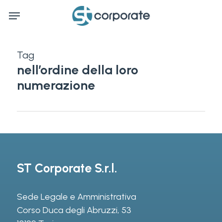
Skip
Menu
to
main
content
Tag
nell’ordine della loro
numerazione
ST Corporate S.r.l.
Sede Legale e Amministrativa
Corso Duca degli Abruzzi, 53