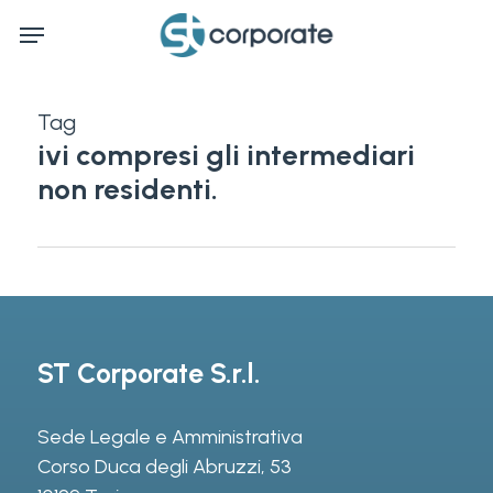
Skip
Menu
to
main
content
Tag
ivi compresi gli intermediari
non residenti.
ST Corporate S.r.l.
Sede Legale e Amministrativa
Corso Duca degli Abruzzi, 53