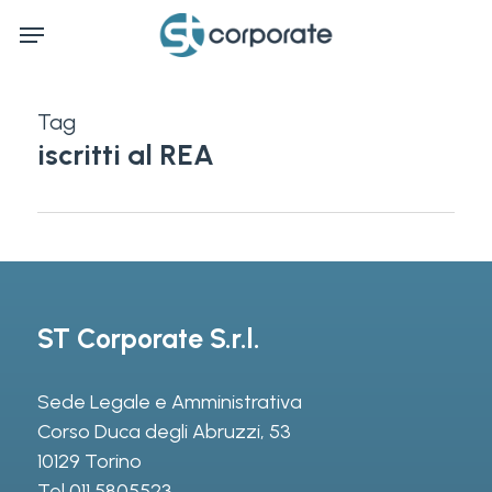
Skip
Menu
to
main
content
Tag
iscritti al REA
ST Corporate S.r.l.
Sede Legale e Amministrativa
Corso Duca degli Abruzzi, 53
10129 Torino
Tel
011 5805523