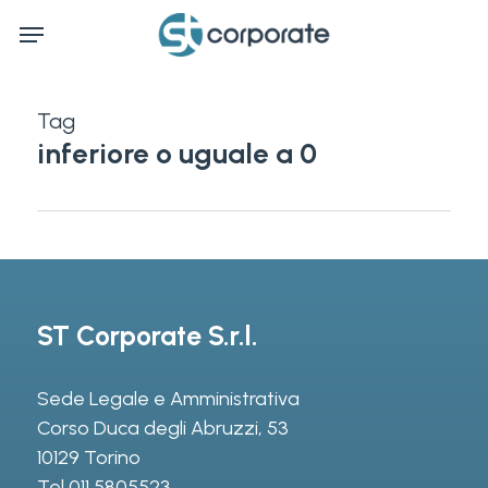
Skip
Menu
to
main
content
Tag
inferiore o uguale a 0
ST Corporate S.r.l.
Sede Legale e Amministrativa
Corso Duca degli Abruzzi, 53
10129 Torino
Tel
011 5805523