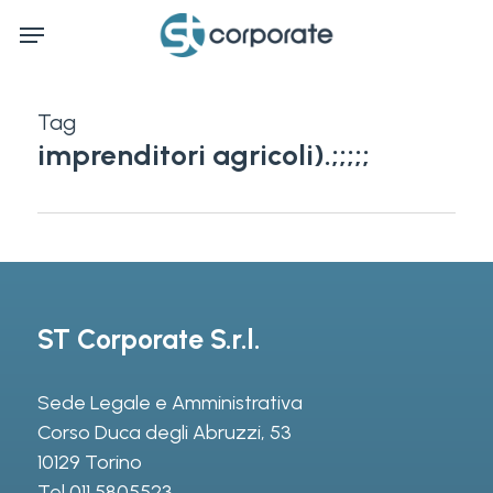
Skip
Menu
to
main
content
Tag
imprenditori agricoli).;;;;;
ST Corporate S.r.l.
Sede Legale e Amministrativa
Corso Duca degli Abruzzi, 53
10129 Torino
Tel
011 5805523