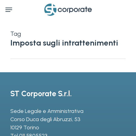
Skip
Menu
to
main
content
Tag
Imposta sugli intrattenimenti
ST Corporate S.r.l.
Sede Legale e Amministrativa
Corso Duca degli Abruzzi, 53
10129 Torino
Tel
011 5805523