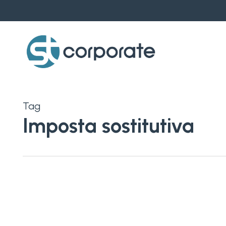
Skip
to
main
content
Tag
Imposta sostitutiva