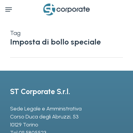
Skip
Menu
to
main
content
Tag
Imposta di bollo speciale
ST Corporate S.r.l.
Sede Legale e Amministrativa
Corso Duca degli Abruzzi, 53
10129 Torino
Tel
011 5805523