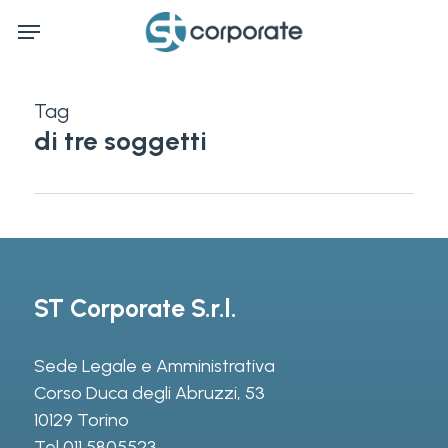
Skip
Menu
to
main
content
Tag
di tre soggetti
ST Corporate S.r.l.
Sede Legale e Amministrativa
Corso Duca degli Abruzzi, 53
10129 Torino
Tel
011 5805523