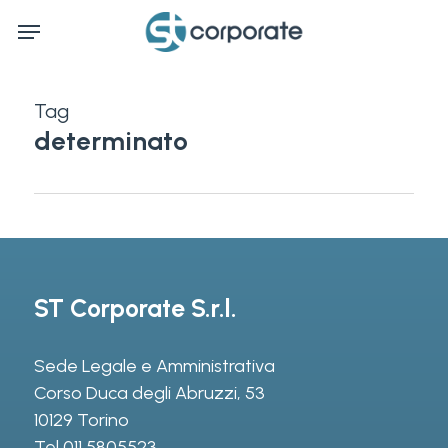
Skip
Menu
to
main
content
Tag
determinato
ST Corporate S.r.l.
Sede Legale e Amministrativa
Corso Duca degli Abruzzi, 53
10129 Torino
Tel
011 5805523