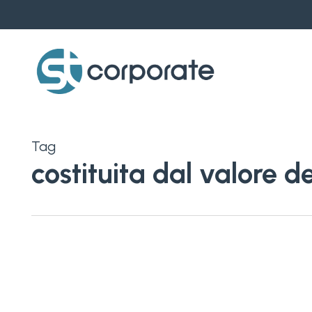
Skip
to
main
content
Tag
costituita dal valore 