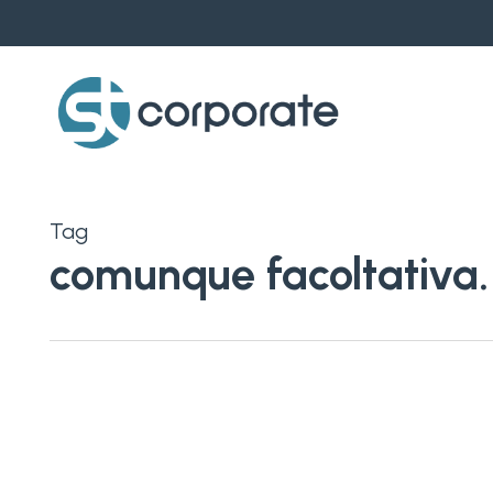
Skip
to
main
content
Tag
comunque facoltativa.