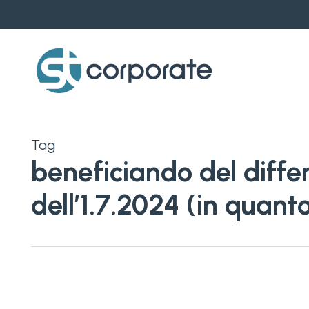
Skip
to
main
content
Tag
beneficiando del differ
dell’1.7.2024 (in quant