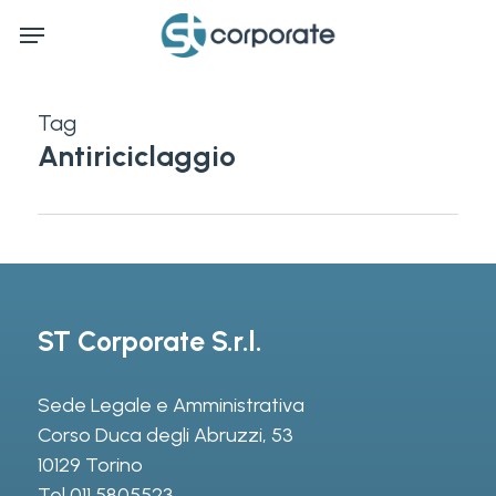
Skip
Menu
to
main
content
Tag
Antiriciclaggio
ST Corporate S.r.l.
Sede Legale e Amministrativa
Corso Duca degli Abruzzi, 53
10129 Torino
Tel
011 5805523