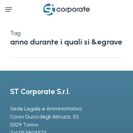
Skip
Menu
to
main
content
Tag
anno durante i quali si &egrave
ST Corporate S.r.l.
Sede Legale e Amministrativa
Corso Duca degli Abruzzi, 53
10129 Torino
Tel
011 5805523