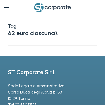
Skip
Menu
to
main
content
Tag
62 euro ciascuna).
ST Corporate S.r.l.
Sede Legale e Amministrativa
Corso Duca degli Abruzzi, 53
10129 Torino
Tel
011 5805523