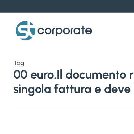
Skip
to
main
content
Tag
00 euro.Il documento ri
singola fattura e deve c