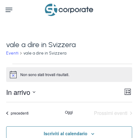
Skip
Menu
to
main
content
vale a dire in Svizzera
Eventi
vale a dire in Svizzera
Eventi
Non sono stati trovati risultati.
Notice
Ev
In arrivo
Vis
Lista
Vi
Seleziona
Na
la
Na
Oggi
Prossimi eventi
Eventi
precedenti
data.
Iscriviti al calendario