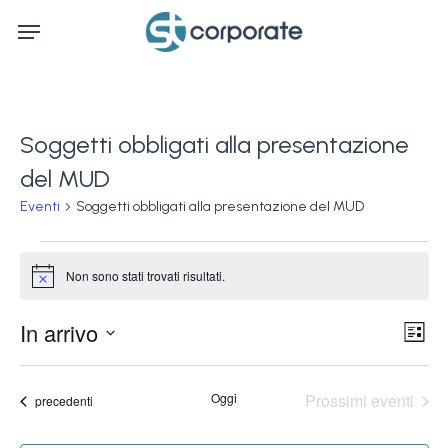
Skip
Menu
to
main
content
Soggetti obbligati alla presentazione
del MUD
Eventi
Soggetti obbligati alla presentazione del MUD
Eventi
Non sono stati trovati risultati.
Notice
Ev
In arrivo
Vis
Lista
Vi
Seleziona
Na
la
Na
Oggi
Prossimi eventi
Eventi
precedenti
data.