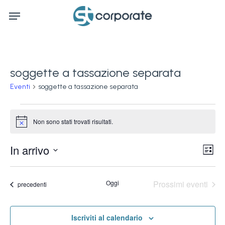
Skip
Menu
to
main
content
soggette a tassazione separata
Eventi
soggette a tassazione separata
Eventi
Non sono stati trovati risultati.
Notice
Ev
In arrivo
Vis
Lista
Vi
Seleziona
Na
la
Na
Oggi
Prossimi eventi
Eventi
precedenti
data.
Iscriviti al calendario