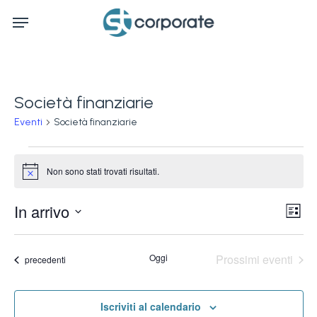
Skip
Menu
to
main
content
Società finanziarie
Eventi
Società finanziarie
Eventi
Non sono stati trovati risultati.
Notice
Ev
In arrivo
Vis
Lista
Vi
Seleziona
Na
la
Na
Oggi
Prossimi eventi
Eventi
precedenti
data.
Iscriviti al calendario