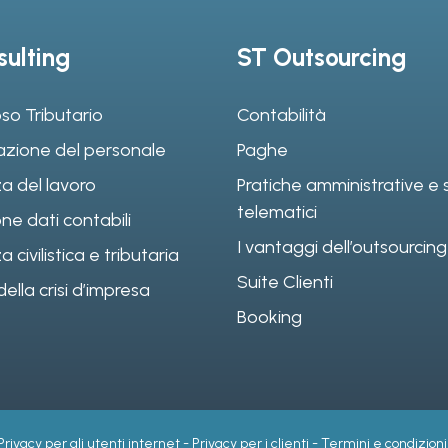
ulting
ST Outsourcing
so Tributario
Contabilità
azione del personale
Paghe
a del lavoro
Pratiche amministrative e s
telematici
ne dati contabili
I vantaggi dell’outsourcing
civilistica e tributaria
Suite Clienti
ella crisi d’impresa
Booking
Privacy per gli utenti internet
-
Privacy per i clienti
-
Termini e condizioni