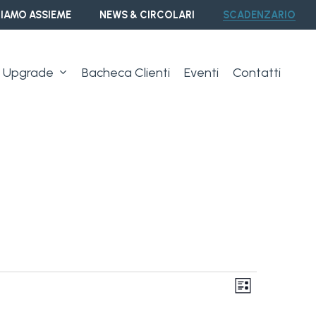
IAMO ASSIEME
NEWS & CIRCOLARI
SCADENZARIO
Upgrade
Bacheca Clienti
Eventi
Contatti
Vist
Event
Lista