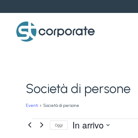
Skip
to
main
content
Società di persone
Eventi
Società di persone
Eventi
In arrivo
Oggi
Seleziona