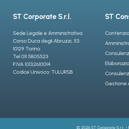
ST Corporate S.r.l.
ST Cons
Sede Legale e Amministrativa
Contenzio
Corso Duca degli Abruzzi, 53
Amministr
10129 Torino
Consulenz
Tel
011 5805523
Elaborazio
P.IVA 10132610014
Codice Univoco: TULURSB
Consulenza 
Gestione d
© 2026 ST Corporate S.r.l.. -