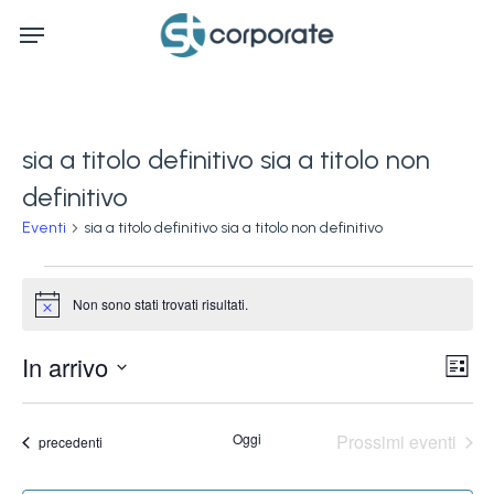
Skip
Menu
to
main
content
sia a titolo definitivo sia a titolo non
definitivo
Eventi
sia a titolo definitivo sia a titolo non definitivo
Eventi
Non sono stati trovati risultati.
Notice
Ev
In arrivo
Vis
Lista
Vi
Seleziona
Na
la
Na
Oggi
Prossimi eventi
Eventi
precedenti
data.