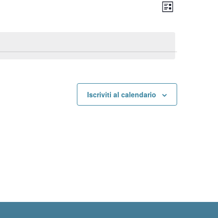
Vist
Event
Lista
Viste
Navi
Navig
Iscriviti al calendario