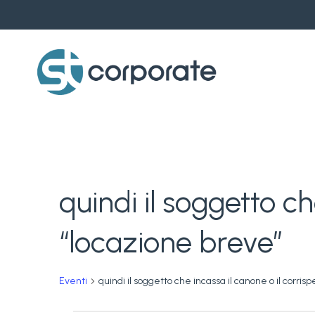
Skip
to
main
content
quindi il soggetto ch
“locazione breve”
Eventi
quindi il soggetto che incassa il canone o il corris