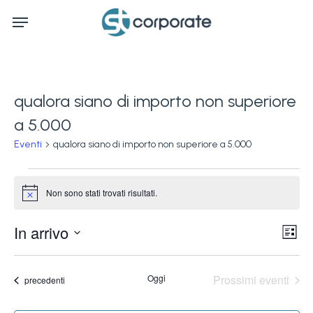
Skip
Menu
to
main
content
qualora siano di importo non superiore
a 5.000
Eventi
qualora siano di importo non superiore a 5.000
Eventi
Non sono stati trovati risultati.
Notice
Ev
In arrivo
Vis
Lista
Vi
Seleziona
Na
la
Na
Oggi
Prossimi eventi
Eventi
precedenti
data.