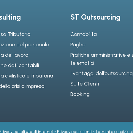
ulting
ST Outsourcing
so Tributario
Contabilità
azione del personale
Paghe
a del lavoro
Pratiche amministrative e s
telematici
ne dati contabili
I vantaggi dell’outsourcing
civilistica e tributaria
Suite Clienti
ella crisi d’impresa
Booking
Privacy per gli utenti internet
-
Privacy per i clienti
-
Termini e condizioni