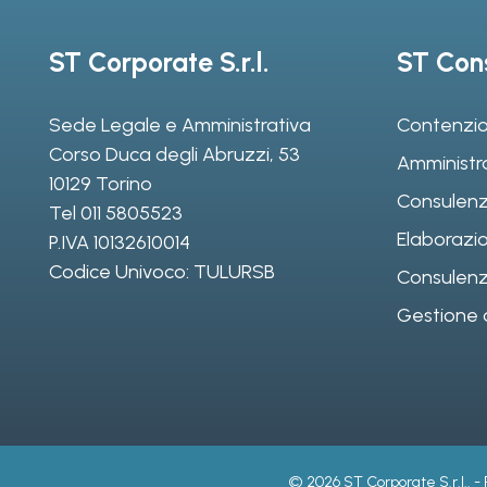
ST Corporate S.r.l.
ST Cons
Sede Legale e Amministrativa
Contenzio
Corso Duca degli Abruzzi, 53
Amministr
10129 Torino
Consulenz
Tel
011 5805523
Elaborazio
P.IVA 10132610014
Codice Univoco: TULURSB
Consulenza 
Gestione d
© 2026 ST Corporate S.r.l.. -