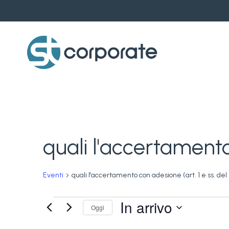
Skip
to
main
content
quali l'accertamento
Eventi
quali l'accertamento con adesione (art. 1 e ss. del
Eventi
In arrivo
Oggi
Seleziona