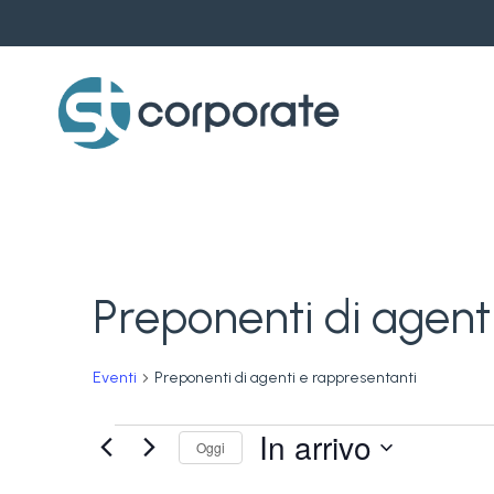
Skip
to
main
content
Preponenti di agent
Eventi
Preponenti di agenti e rappresentanti
Eventi
In arrivo
Oggi
Seleziona