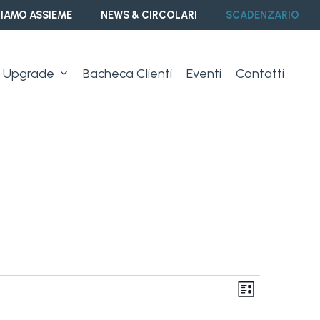
IAMO ASSIEME
NEWS & CIRCOLARI
SCADENZARIO
Upgrade
Bacheca Clienti
Eventi
Contatti
Vist
Event
Lista