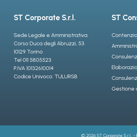
ST Corporate S.r.l.
ST Cons
Sede Legale e Amministrativa
Contenzio
Corso Duca degli Abruzzi, 53
Amministr
10129 Torino
Consulenz
Tel
011 5805523
Elaborazio
P.IVA 10132610014
Codice Univoco: TULURSB
Consulenza 
Gestione d
© 2026 ST Corporate S.r.l.. -