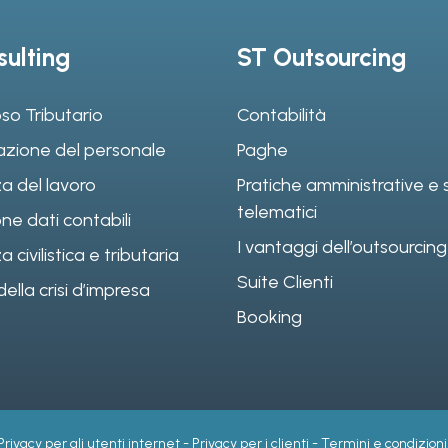
ulting
ST Outsourcing
so Tributario
Contabilità
azione del personale
Paghe
a del lavoro
Pratiche amministrative e s
telematici
ne dati contabili
I vantaggi dell’outsourcing
civilistica e tributaria
Suite Clienti
ella crisi d’impresa
Booking
Privacy per gli utenti internet
-
Privacy per i clienti
-
Termini e condizioni