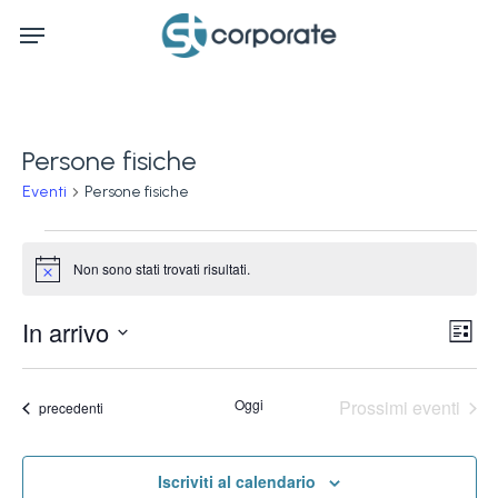
Skip
Menu
to
main
content
Persone fisiche
Eventi
Persone fisiche
Eventi
Non sono stati trovati risultati.
Notice
Ev
In arrivo
Vis
Lista
Vi
Seleziona
Na
la
Na
Oggi
Prossimi eventi
Eventi
precedenti
data.
Iscriviti al calendario