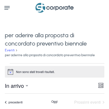
Skip
Menu
to
main
content
per aderire alla proposta di
concordato preventivo biennale
Eventi
per aderire alla proposta di concordato preventivo biennale
Eventi
Non sono stati trovati risultati.
Notice
Ev
In arrivo
Vis
Lista
Vi
Seleziona
Na
la
Na
Oggi
Prossimi eventi
Eventi
precedenti
data.