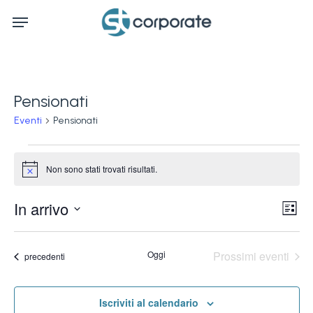
Skip
Menu
to
main
content
Pensionati
Eventi
Pensionati
Eventi
Non sono stati trovati risultati.
Notice
Ev
In arrivo
Vis
Lista
Vi
Seleziona
Na
la
Na
Oggi
Prossimi eventi
Eventi
precedenti
data.
Iscriviti al calendario