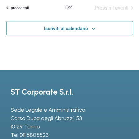
Na
la
Na
Oggi
Prossimi eventi
Eventi
precedenti
data.
Iscriviti al calendario
ST Corporate S.r.l.
Sede Legale e Amministrativa
Corso Duca degli Abruzzi, 53
10129 Torino
Tel
011 5805523