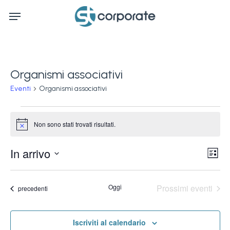
Skip
Menu
to
main
content
Organismi associativi
Eventi
Organismi associativi
Eventi
Non sono stati trovati risultati.
Notice
Ev
In arrivo
Vis
Lista
Vi
Seleziona
Na
la
Na
Oggi
Prossimi eventi
Eventi
precedenti
data.
Iscriviti al calendario