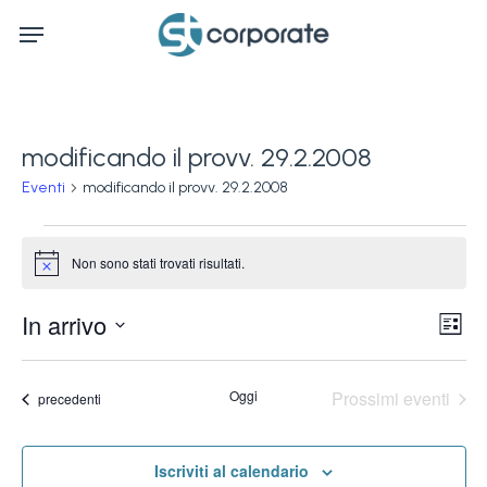
Skip
Menu
to
main
content
modificando il provv. 29.2.2008
Eventi
modificando il provv. 29.2.2008
Eventi
Non sono stati trovati risultati.
Notice
Ev
In arrivo
Vis
Lista
Vi
Seleziona
Na
la
Na
Oggi
Prossimi eventi
Eventi
precedenti
data.
Iscriviti al calendario