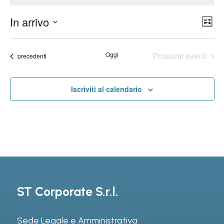
Ev
In arrivo
Vis
Lista
Vi
Seleziona
Na
la
Na
Oggi
Prossimi eventi
Eventi
precedenti
data.
Iscriviti al calendario
ST Corporate S.r.l.
Sede Legale e Amministrativa