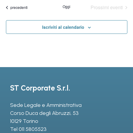
Na
la
Na
Oggi
Prossimi eventi
Eventi
precedenti
data.
Iscriviti al calendario
ST Corporate S.r.l.
Sede Legale e Amministrativa
Corso Duca degli Abruzzi, 53
10129 Torino
Tel
011 5805523