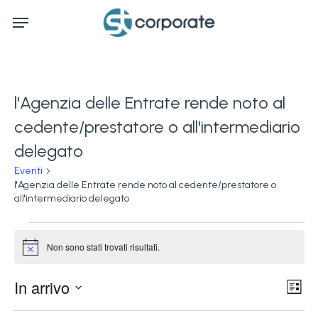
Skip
Menu
to
main
content
l'Agenzia delle Entrate rende noto al
cedente/prestatore o all'intermediario
delegato
Eventi
l'Agenzia delle Entrate rende noto al cedente/prestatore o
all'intermediario delegato
Eventi
Non sono stati trovati risultati.
Notice
Ev
In arrivo
Vis
Lista
Vi
Seleziona