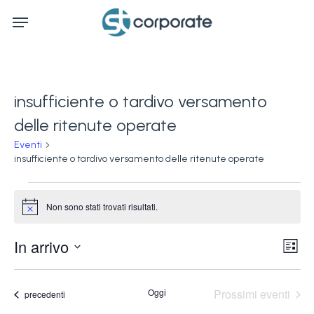
Skip
Menu
to
main
content
insufficiente o tardivo versamento
delle ritenute operate
Eventi
insufficiente o tardivo versamento delle ritenute operate
Eventi
Non sono stati trovati risultati.
Notice
Ev
In arrivo
Vis
Lista
Vi
Seleziona
Na
la
Na
Oggi
Prossimi eventi
Eventi
precedenti
data.