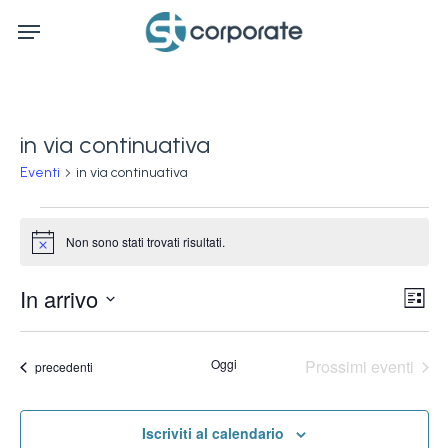
Skip
Menu
to
main
content
in via continuativa
Eventi
in via continuativa
Eventi
Non sono stati trovati risultati.
Notice
Ev
In arrivo
Vis
Lista
Vi
Seleziona
Na
la
Na
Oggi
Prossimi eventi
Eventi
precedenti
data.
Iscriviti al calendario